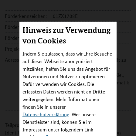
Förderkennzeichen:
01ZX1708E
Fördersumme:
75.402 EUR
Hinweis zur Verwendung
Förderzeitraum:
2017 - 2019
von Cookies
Projektleitung:
Dr. Silke Szymczak
Indem Sie zulassen, dass wir Ihre Besuche
Adresse:
Christian-Albrechts-Universität zu
auf dieser Webseite anonymisiert
Kiel, Universitätsklinikum
mitzählen, helfen Sie uns das Angebot für
Schleswig-Holstein, Campus Kiel,
Nutzerinnen und Nutzer zu optimieren.
Institut für Medizinische Informatik
Dafür verwenden wir Cookies. Die
und Statistik
erfassten Daten werden nicht an Dritte
Brunswiker Str. 10
weitergegeben. Mehr Informationen
24105 Kiel
finden Sie in unserer
Datenschutzerklärung
. Wer unsere
Dienstleister sind, können Sie im
Teilprojekt 2 des coNfirm Konsortiums umfasst die
Impressum unter folgendem Link
Identifizierung und bioinformatische Konstruktion von