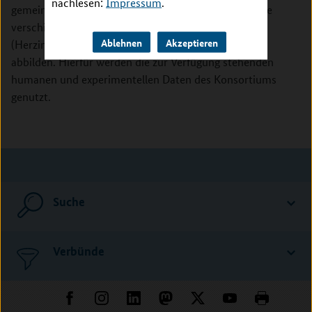
nachlesen:
Impressum
.
gemeinsamen und distinkten Signalwegen, welche die
verschiedenen kardiovaskulären Erkrankungen
Ablehnen
Akzeptieren
(Herzinsuffizient, Myokardinfarkt, Vorhofflimmern)
abbilden. Hierfür werden die zur Verfügung stehenden
humanen und experimentellen Daten des Konsortiums
genutzt.
Suche
Verbünde