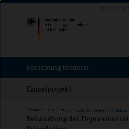
Direkt
Direkt
Direkt
START
BEKANNT
zum
zum
zur
FORSCHUNG FÖRDERN
Inhalt
Hauptmenu
Suche
(Eingabetaste)
(Eingabetaste)
(Eingabetaste)
Forschung fördern
Einzelprojekt
Personalisierte Medizin
Klinische Studien mit hoher Relevan
Behandlung der Depression mit 
Stimulation