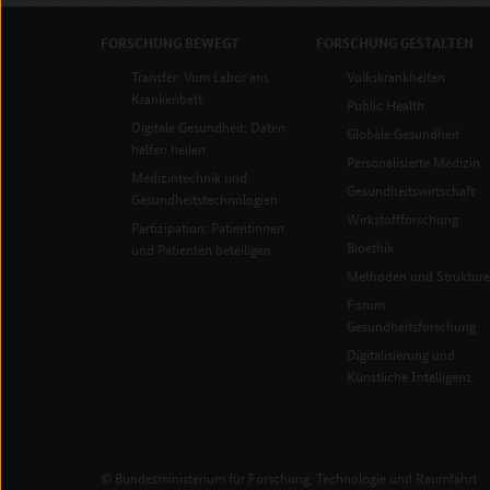
FORSCHUNG
BEWEGT
FORSCHUNG
GESTALTEN
Transfer: Vom Labor ans
Volkskrankheiten
Krankenbett
Public Health
Digitale Gesundheit: Daten
Globale Gesundheit
helfen heilen
Personalisierte Medizin
Medizintechnik und
Gesundheitswirtschaft
Gesundheitstechnologien
Wirkstoffforschung
Partizipation: Patientinnen
Bioethik
und Patienten beteiligen
Methoden und Struktur
Forum
Gesundheitsforschung
Digitalisierung und
Künstliche Intelligenz
© Bundesministerium für Forschung, Technologie und Raumfahrt