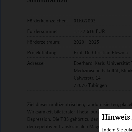
Förderkennzeichen:
01KG2003
Fördersumme:
1.127.616 EUR
Förderzeitraum:
2020 - 2025
Projektleitung:
Prof. Dr. Christian Plewnia
Adresse:
Eberhard-Karls-Universität 
Medizinische Fakultät, Klini
Calwerstr. 14
72076 Tübingen
Ziel dieser multizentrischen, randomisierten, place
Wirksamkeit bilateraler Theta-burst-Stimulation (
Hinweis
Depression. Die TBS gehört zu den nicht-invasiven
der repetitiven transkranialen Magnetstimulation (
Indem Sie zula