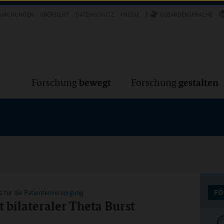
Forschung
Forschung
bewegt
g
MACHUNGEN
ÜBERSICHT
DATENSCHUTZ
PRESSE
GEBÄRDENSPRACHE
bewegt
gestalten
Forschung
Forschung
z für die Patientenversorgung
FÖ
bilateraler Theta Burst