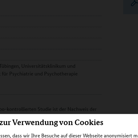
Tübingen, Universitätsklinikum und
k für Psychiatrie und Psychotherapie
bo-kontrollierten Studie ist der Nachweis der
TBS) in der Behandlung von Patienten mit
 zur Verwendung von Cookies
 Hirnstimulationsverfahren und ist gegenüber
rTMS) eine weiterentwickelte Stimulationsart.
ssen, dass wir Ihre Besuche auf dieser Webseite anonymisiert m