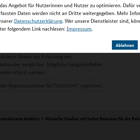
er, wodurch sie einerseits für Patienten
 das Angebot für Nutzerinnen und Nutzer zu optimieren. Dafür 
 klinische Routine einzubinden ist. In der
rfassten Daten werden nicht an Dritte weitergegeben. Mehr Inf
ogischen und / oder psychotherapeutischen
unserer
Datenschutzerklärung
. Wer unsere Dienstleister sind, kö
xisrelevanz dieses Verfahrens zu prüfen.
er folgendem Link nachlesen:
Impressum
.
 der Studie teilnehmen. Um die Wirksamkeit
 Patienten eine Scheinstimulation erhalten.
Ablehnen
ie Therapieeffekte (Veränderung der
sierte Skalen zur Erfassung des
einander verglichen. Mögliche Langzeiteffekte
ende erfasst werden.
ter der Registernummer NCT04392947 registriert.
rsonalisierte Medizin
Klinische Studien mit hoher Relevanz für die Pa