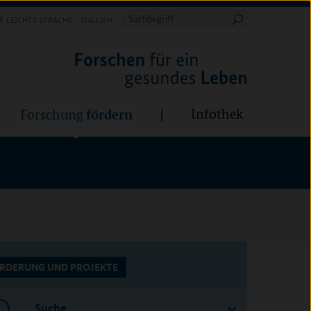
Forschung
Infothek
estalten
fördern
Suchbegriff
LEICHTE SPRACHE
ENGLISH
Suche
starten
fördern
Infothek
Forschung
RDERUNG UND PROJEKTE
Suche