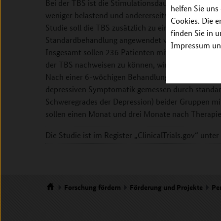
Bei der TBS ist die Stimulationsdauer deutlich kürz
helfen Sie uns
weniger belastend und andererseits einfacher in die
Cookies. Die e
Studie soll die TBS zusätzlich zu einer pharmakol
finden Sie in 
Standardbehandlung angewendet werden, um die Pra
Impressum unt
Insgesamt sollen 236 Patienten mit Depression an
der TBS nachweisen zu können, wird die Hälfte der
Nach einer 6-wöchigen Behandlungsphase werden d
depressiven Symptomatik gemessen durch standardi
Schweregrades der Depression) beider Gruppen mit
sollen einen Monat und drei Monate nach Therapie
Die Studie ist im Register „ClinicalTrials.gov“ un
Forschung
fördern
Förderung und Projekte
Pe
Startseite