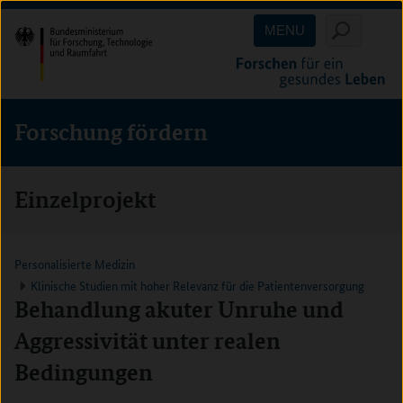
Direkt
Direkt
Direkt
MENU
zum
zum
zur
Inhalt
Hauptmenu
Suche
(Eingabetaste)
(Eingabetaste)
(Eingabetaste)
Forschung fördern
Einzelprojekt
Personalisierte Medizin
Klinische Studien mit hoher Relevanz für die Patientenversorgung
Behandlung akuter Unruhe und
Aggressivität unter realen
Bedingungen