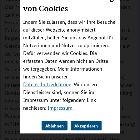
Das Projekt adressiert den Umstand 1) der zunehmenden
von Cookies
Zahl von Arthritis Patienten in Remission, 2) die
Indem Sie zulassen, dass wir Ihre Besuche
Herausforderungen, eine effektive Unterdrückung der
auf dieser Webseite anonymisiert
Entzündung von einer Heilung zu unterscheiden und 3) das
mitzählen, helfen Sie uns das Angebot für
begrenzte Wissen über die Gewebeveränderungen in den
Nutzerinnen und Nutzer zu optimieren.
Gelenken von Patienten mit Arthritis. MASCARA wird auf
Dafür verwenden wir Cookies. Die
der Grundlage vorläufiger Daten vier wichtige
erfassten Daten werden nicht an Dritte
mechanistische Bereiche (immunstoffwechselbedingte
weitergegeben. Mehr Informationen
Veränderungen, mesenchymale Gewebereaktionen,
finden Sie in unserer
residente Immunzellen und Schutzfunktion des Darms)
Datenschutzerklärung
. Wer unsere
untersuchen, die gemeinsam den molekularen Zustand der
Dienstleister sind, können Sie im
Remission bestimmen. Das Projekt zielt auf die Sammlung
Impressum unter folgendem Link
von Synovialbiopsien und die anschließende
nachlesen:
Impressum
.
Gewebeanalyse bei Patienten mit aktiver Arthritis und
Patienten in Remission ab. Die Gewebeanalysen umfassen
mRNA-Sequenzierung, Massenzytometrie und die Messung
Ablehnen
Akzeptieren
von Immunmetaboliten und werden durch molekulare
Bildgebungsverfahren wie CEST MRT und FAPI-PET