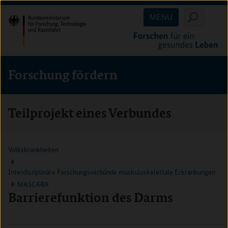
Direkt
Direkt
Direkt
MENU
zum
zum
zur
Inhalt
Hauptmenu
Suche
(Eingabetaste)
(Eingabetaste)
(Eingabetaste)
Forschung fördern
Teilprojekt eines Verbundes
Volkskrankheiten
Interdisziplinäre Forschungsverbünde muskuloskelettale Erkrankungen
MASCARA
Barrierefunktion des Darms