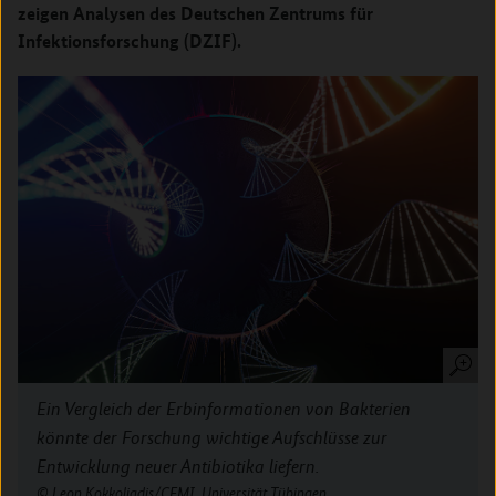
zeigen Analysen des Deutschen Zentrums für
Infektionsforschung (DZIF).
Ein Vergleich der Erbinformationen von Bakterien
könnte der Forschung wichtige Aufschlüsse zur
Entwicklung neuer Antibiotika liefern.
Leon Kokkoliadis/CFMI, Universität Tübingen