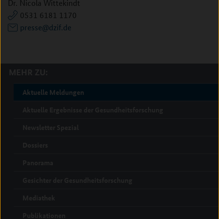
Dr. Nicola Wittekindt
0531 6181 1170
presse@dzif.de
MEHR ZU:
Aktuelle Meldungen
Aktuelle Ergebnisse der Gesundheitsforschung
Newsletter Spezial
Dossiers
Panorama
Gesichter der Gesundheitsforschung
Mediathek
Publikationen