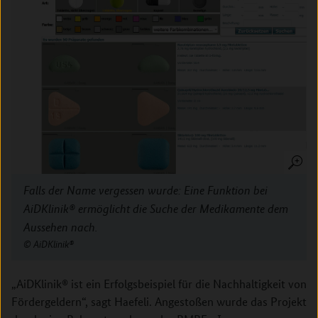
Falls der Name vergessen wurde: Eine Funktion bei
AiDKlinik® ermöglicht die Suche der Medikamente dem
Aussehen nach.
AiDKlinik®
„AiDKlinik® ist ein Erfolgsbeispiel für die Nachhaltigkeit von
Fördergeldern“, sagt Haefeli. Angestoßen wurde das Projekt