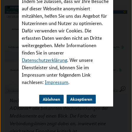
Indem Sie zulassen, dass wir Ihre Besuche
auf dieser Webseite anonymisiert
mitzählen, helfen Sie uns das Angebot für
Nutzerinnen und Nutzer zu optimieren.
Dafür verwenden wir Cookies. Die
erfassten Daten werden nicht an Dritte
weitergegeben. Mehr Informationen
finden Sie in unserer
Datenschutzerklärung
. Wer unsere
Dienstleister sind, können Sie im
Impressum unter folgendem Link
nachlesen:
Impressum
.
Ablehnen
Akzeptieren
Nach Auswahl der Medikamente zeigt die Software
AiDKlinik® alle bekannten Wechselwirkungen der
Medikamente auf einen Blick. Die Farbe der
Verbindungslinien zeigt dabei an, inwieweit eine
gleichzeitige Einnahme kritisch ist.