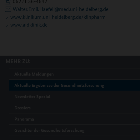
06221 56-4642
Walter.Emil.Haefeli@med.uni-heidelberg.de
www.klinikum.uni-heidelberg.de/klinpharm
www.aidklinik.de
MEHR ZU:
Aktuelle Meldungen
Aktuelle Ergebnisse der Gesundheitsforschung
Newsletter Spezial
Dossiers
Panorama
Gesichter der Gesundheitsforschung