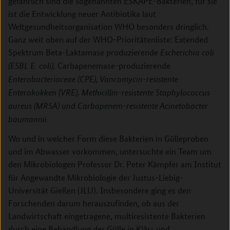
gefährlich sind die sogenannten ESKAPE-Bakterien; für sie
ist die Entwicklung neuer Antibiotika laut
Weltgesundheitsorganisation WHO besonders dringlich.
Ganz weit oben auf der WHO-Prioritätenliste: Extended
Spektrum Beta-Laktamase produzierende
Escherichia coli
Carbapenemase-produzierende
(ESBL E. coli),
Enterobacteriaceae (CPE), Vancomycin-resistente
Enterokokken (VRE), Methicillin-resistente Staphylococcus
aureus (MRSA) und Carbapenem-resistente Acinetobacter
baumannii.
Wo und in welcher Form diese Bakterien in Gülleproben
und im Abwasser vorkommen, untersuchte ein Team um
den Mikrobiologen Professor Dr. Peter Kämpfer
am Institut
für Angewandte Mikrobiologie der Justus-Liebig-
Universität Gießen (JLU). Insbesondere ging es den
Forschenden darum herauszufinden, ob aus der
Landwirtschaft eingetragene, multiresistente Bakterien
durch eine Behandlung der Gülle in Klär- und