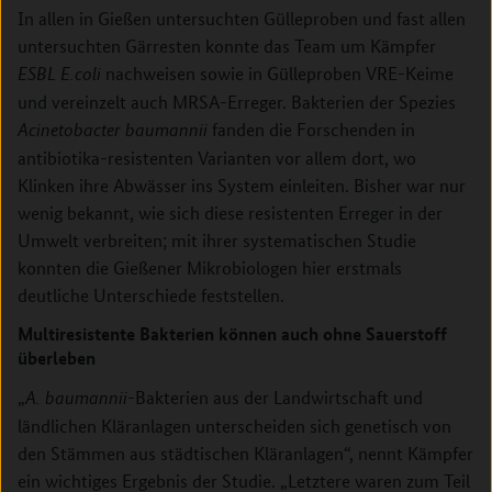
In allen in Gießen untersuchten Gülleproben und fast allen
untersuchten Gärresten konnte das Team um Kämpfer
nachweisen sowie in Gülleproben VRE-Keime
ESBL E.coli
und vereinzelt auch MRSA-Erreger. Bakterien der Spezies
fanden die Forschenden in
Acinetobacter baumannii
antibiotika-resistenten Varianten vor allem dort, wo
Klinken ihre Abwässer ins System einleiten. Bisher war nur
wenig bekannt, wie sich diese resistenten Erreger in der
Umwelt verbreiten; mit ihrer systematischen Studie
konnten die Gießener Mikrobiologen hier erstmals
deutliche Unterschiede feststellen.
Multiresistente Bakterien können auch ohne Sauerstoff
überleben
„
-Bakterien aus der Landwirtschaft und
A. baumannii
ländlichen Kläranlagen unterscheiden sich genetisch von
den Stämmen aus städtischen Kläranlagen“, nennt Kämpfer
ein wichtiges Ergebnis der Studie. „Letztere waren zum Teil