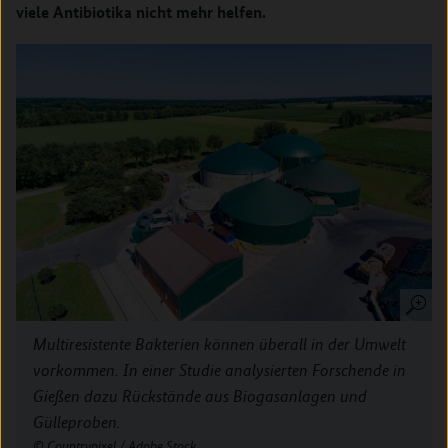
viele Antibiotika nicht mehr helfen.
Multiresistente Bakterien können überall in der Umwelt
vorkommen. In einer Studie analysierten Forschende in
Gießen dazu Rückstände aus Biogasanlagen und
Gülleproben.
Countrypixel / Adobe Stock