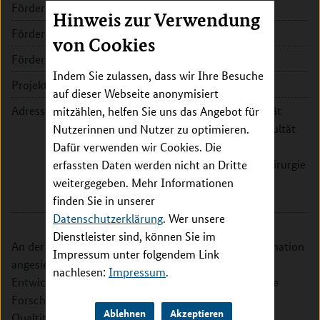
Förderkennzeichen:
01KX1319A
Hinweis zur Verwendung
Fördersumme:
2.196.708 EUR
von Cookies
Förderzeitraum:
2013 - 2019
Indem Sie zulassen, dass wir Ihre Besuche
Projektleitung:
Prof. Dr. Felix Walcher
auf dieser Webseite anonymisiert
Adresse:
Otto-von-Guericke-Universität
mitzählen, helfen Sie uns das Angebot für
Magdeburg, Medizinische Fakultät
Nutzerinnen und Nutzer zu optimieren.
und Universitätsklinikum,
Dafür verwenden wir Cookies. Die
Universitätsklinik für Unfallchirurgie
erfassten Daten werden nicht an Dritte
Leipziger Str. 44
weitergegeben. Mehr Informationen
39120 Magdeburg
finden Sie in unserer
Datenschutzerklärung
. Wer unsere
Dienstleister sind, können Sie im
An der Universität Magdeburg ist die Verbundkoordination
Impressum unter folgendem Link
angesiedelt. Hier werden die Aufgabenbereiche
nachlesen:
Impressum
.
Entwicklung und Umsetzung der IT-Strukturen sowie
Forschungsfragen zur Epidemiologie und
Ablehnen
Akzeptieren
Qualtitätssicherung durchgeführt.