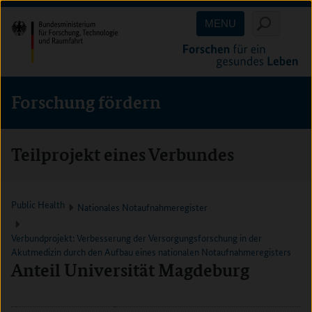
Direkt
Direkt
Direkt
MENU
zum
zum
zur
Inhalt
Hauptmenu
Suche
(Eingabetaste)
(Eingabetaste)
(Eingabetaste)
Forschung fördern
Teilprojekt eines Verbundes
Public Health
Nationales Notaufnahmeregister
Verbundprojekt: Verbesserung der Versorgungsforschung in der
Akutmedizin durch den Aufbau eines nationalen Notaufnahmeregisters
Anteil Universität Magdeburg