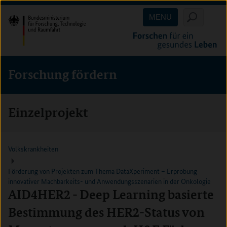
Direkt
Direkt
Direkt
MENU
zum
zum
zur
Inhalt
Hauptmenu
Suche
(Eingabetaste)
(Eingabetaste)
(Eingabetaste)
Forschung fördern
Einzelprojekt
Volkskrankheiten
Förderung von Projekten zum Thema DataXperiment – Erprobung
innovativer Machbarkeits- und Anwendungsszenarien in der Onkologie
AID4HER2 - Deep Learning basierte
Bestimmung des HER2-Status von