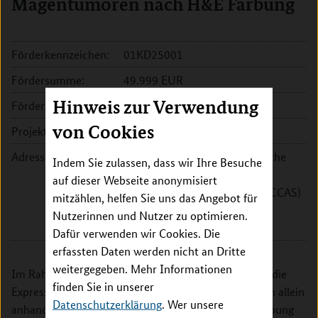
Magentumoren nach H&E Färbung
Förderkennzeichen:
01KD25001
Fördersumme:
49.999 EUR
Hinweis zur Verwendung
Förderzeitraum:
2025 - 2025
von Cookies
Projektleitung:
Prof. Dr. Andreas Melzer
Adresse:
Universität Leipzig, Medizinische
Indem Sie zulassen, dass wir Ihre Besuche
Fakultät, Innovation Center
auf dieser Webseite anonymisiert
Computer Assisted Surgery (ICCAS)
mitzählen, helfen Sie uns das Angebot für
Semmelweisstr. 14
Nutzerinnen und Nutzer zu optimieren.
04103 Leipzig
Dafür verwenden wir Cookies. Die
erfassten Daten werden nicht an Dritte
weitergegeben. Mehr Informationen
Im Rahmen des Projekts soll untersucht werden, ob die
finden Sie in unserer
Expression eines bestimmten Gens in Magentumoren allein
Datenschutzerklärung
. Wer unsere
anhand von Gewebeschnitten nach einer Routinefärbung