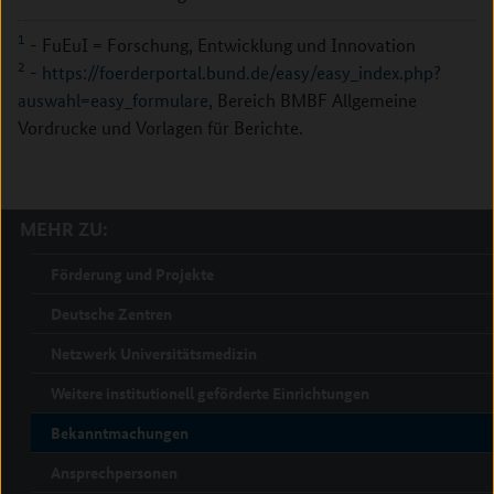
1
- FuEuI = Forschung, Entwicklung und Innovation
2
-
https://foerderportal.bund.de/easy/easy_index.php?
auswahl=easy_formulare
, Bereich BMBF Allgemeine
Vordrucke und Vorlagen für Berichte.
MEHR ZU:
Förderung und Projekte
Deutsche Zentren
Netzwerk Universitätsmedizin
Weitere institutionell geförderte Einrichtungen
Bekanntmachungen
Ansprechpersonen