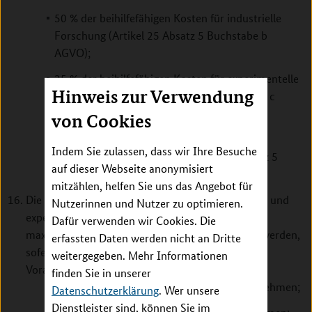
50 % der beihilfefähigen Kosten für industrielle
Forschung (Artikel 25 Absatz 5 Buchstabe b
AGVO);
25 % der beihilfefähigen Kosten für experimentelle
Hinweis zur Verwendung
Entwicklung (Artikel 25 Absatz 5 Buchstabe c
AGVO);
von Cookies
50 % der beihilfefähigen Kosten für
Indem Sie zulassen, dass wir Ihre Besuche
Durchführbarkeitsstudien (Artikel 25 Absatz 5
auf dieser Webseite anonymisiert
Buchstabe d AGVO).
mitzählen, helfen Sie uns das Angebot für
Die Beihilfeintensitäten für industrielle Forschung und
Nutzerinnen und Nutzer zu optimieren.
experimentelle Entwicklung können wie folgt auf
Dafür verwenden wir Cookies. Die
maximal 80 % der beihilfefähigen Kosten erhöht werden,
erfassten Daten werden nicht an Dritte
sofern die in Artikel 25 Absatz 6 genannten
weitergegeben. Mehr Informationen
Voraussetzungen erfüllt sind:
finden Sie in unserer
um 10 Prozentpunkte bei mittleren Unternehmen;
Datenschutzerklärung
. Wer unsere
Dienstleister sind, können Sie im