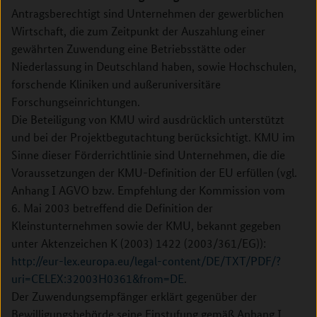
Antragsberechtigt sind Unternehmen der gewerblichen
Wirtschaft, die zum Zeitpunkt der Auszahlung einer
gewährten Zuwendung eine Betriebsstätte oder
Niederlassung in Deutschland haben, sowie Hochschulen,
forschende Kliniken und außeruniversitäre
Forschungseinrichtungen.
Die Beteiligung von KMU wird ausdrücklich unterstützt
und bei der Projektbegutachtung berücksichtigt. KMU im
Sinne dieser Förderrichtlinie sind Unternehmen, die die
Voraussetzungen der KMU-Definition der EU erfüllen (vgl.
Anhang I AGVO bzw. Empfehlung der Kommission vom
6. Mai 2003 betreffend die Definition der
Kleinstunternehmen sowie der KMU, bekannt gegeben
unter Aktenzeichen K (2003) 1422 (2003/361/EG)):
http://eur-lex.europa.eu/legal-content/DE/TXT/PDF/?
uri=CELEX:32003H0361&from=DE
.
Der Zuwendungsempfänger erklärt gegenüber der
Bewilligungsbehörde seine Einstufung gemäß Anhang I