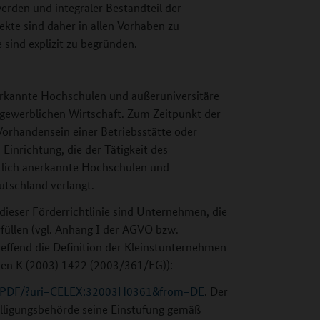
erden und integraler Bestandteil der
kte sind daher in allen Vorhaben zu
sind explizit zu begründen.
nerkannte Hochschulen und außeruniversitäre
ewerblichen Wirtschaft. Zum Zeitpunkt der
orhandensein einer Betriebsstätte oder
Einrichtung, die der Tätigkeit des
tlich anerkannte Hochschulen und
utschland verlangt.
ieser Förderrichtlinie sind Unternehmen, die
füllen (vgl. Anhang I der AGVO bzw.
ffend die Definition der Kleinstunternehmen
en K (2003) 1422 (2003/361/EG)):
TXT/PDF/?uri=CELEX:32003H0361&from=DE
. Der
lligungsbehörde seine Einstufung gemäß