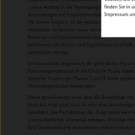
finden Sie in 
– neue Ansätze in der Versorgungsforschung unter 
Impressum unt
Anwendungen auf Populationsebene (z. B. Körpers
Wo immer möglich, ist die gezielte Nutzung der im
etablierten Strukturen sowie von weiteren bereits 
Kohorten und Materialsammlungen für die Bearbei
bestehende Strukturen und Kapazitäten innerhalb u
einbezogen werden.
Ein besonderes Augenmerk der geförderten Forschun
Forschungsergebnisse in die klinische Praxis lie
klinische Studien der Phasen I und II sowie epide
Versorgungsstudien beantragen.
Damit gewährleistet wird, dass die Bedarfslage de
berücksichtigt wird, sind sie oder ihre Vertretunge
beteiligen. Die Partizipation der Zielgruppen kann
unterschiedlicher Intensität erfolgen. Wichtige Hin
http://www.invo.org.uk/resource-centre/resource-