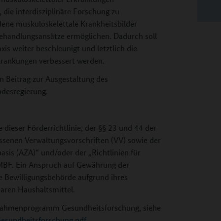
die interdisziplinäre Forschung zu
edene
muskuloskelettale
Krankheitsbilder
handlungsansätze ermög­lichen. Dadurch soll
xis weiter beschleunigt und letztlich die
krankungen verbessert werden.
 Beitrag zur Ausgestaltung des
desregierung.
eser Förderrichtlinie, der §§ 23 und 44 der
senen Verwaltungsvorschriften (VV) sowie der
sis (AZA)“ und/oder der „Richtlinien für
MBF. Ein Anspruch auf Gewährung der
e Bewilligungsbehörde aufgrund ihres
aren Haushaltsmittel.
m Rahmenprogramm Gesundheitsforschung, siehe
sundheitsforschung.pdf
.