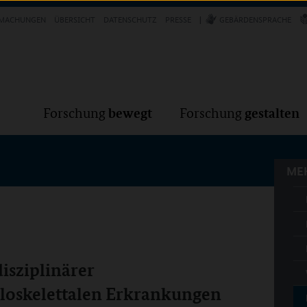
Forschung
Forschung
bewegt
g
MACHUNGEN
ÜBERSICHT
DATENSCHUTZ
PRESSE
GEBÄRDENSPRACHE
MEH
bewegt
gestalten
Forschung
Forschung
MEH
disziplinärer
loskelettalen Erkrankungen