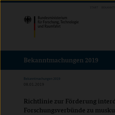
Direkt
Direkt
Direkt
START
BEKANNT
zum
zum
zur
FORSCHUNG FÖRDERN
Inhalt
Hauptmenu
Suche
(Eingabetaste)
(Eingabetaste)
(Eingabetaste)
Bekanntmachungen 2019
Bekanntmachungen 2019
08.01.2019
Richtlinie zur Förderung inter
Forschungsverbünde zu musku