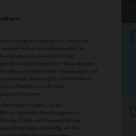
undlagen
e der wichtigsten Ursachen für chronische
und den Verlust von Lebensqualität. In
Erkrankungen und verursachen hohe
ngen für krankheitsspezifische Behandlungen,
llen diese weit verbreiteten Erkrankungen und
sychosoziale Belastung für die Betroffenen
hischen Wandels wird die hohe
utung noch wachsen.
 Rechnung zu tragen, hat das
BF) ein nationales Forschungsnetz zu
ichts des Stands von Wissenschaft und
ungsanstrengungen notwendig, um die
 muskuloskelettaler Erkrankungen