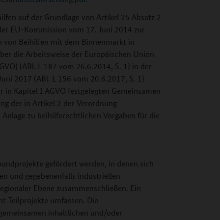
ilfen auf der Grundlage von Artikel 25 Absatz 2
 der EU-Kommission vom 17. Juni 2014 zur
n von Beihilfen mit dem Binnenmarkt in
ber die Arbeitsweise der Europäischen Union
VO) (ABl. L 187 vom 26.6.2014, S. 1) in der
ni 2017 (ABl. L 156 vom 20.6.2017, S. 1)
er in Kapitel I AGVO festgelegten Gemeinsamen
g der in Artikel 2 der Verordnung
 Anlage zu beihilferechtlichen Vorgaben für die
rbundprojekte gefördert werden, in denen sich
en und gegebenenfalls industriellen
regionaler Ebene zusammenschließen. Ein
cht Teilprojekte umfassen. Die
gemeinsamen inhaltlichen und/oder