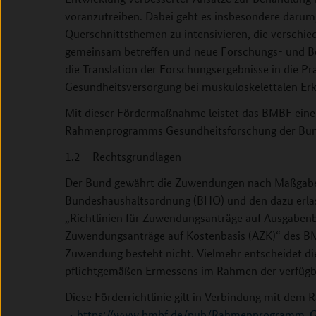
voranzutreiben. Dabei geht es insbesondere darum, 
Querschnittsthemen zu intensivieren, die verschi
gemeinsam betreffen und neue Forschungs- und Be
die Translation der Forschungsergebnisse in die Pra
Gesundheitsversorgung bei muskuloskelettalen Er
Mit dieser Fördermaßnahme leistet das BMBF einen
Rahmenprogramms Gesundheitsforschung der Bun
1.2 Rechtsgrundlagen
Der Bund gewährt die Zuwendungen nach Maßgabe di
Bundeshaushaltsordnung (BHO) und den dazu erlas
„Richtlinien für Zuwendungsanträge auf Ausgabenba
Zuwendungsanträge auf Kostenbasis (AZK)“ des B
Zuwendung besteht nicht. Vielmehr entscheidet di
pflichtgemäßen Ermessens im Rahmen der verfügb
Diese Förderrichtlinie gilt in Verbindung mit de
https://www.bmbf.de/pub/Rahmenprogramm_Ge