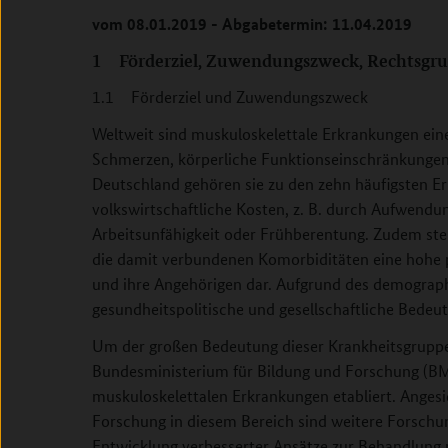
vom 08.01.2019 - Abgabetermin: 11.04.2019
1 Förderziel, Zuwendungszweck, Rechtsgr
1.1 Förderziel und Zuwendungszweck
Weltweit sind muskuloskelettale Erkrankungen ein
Schmerzen, körperliche Funktionseinschränkungen 
Deutschland gehören sie zu den zehn häufigsten 
volkswirtschaftliche Kosten, z. B. durch Aufwendu
Arbeitsunfähigkeit oder Frühberentung. Zudem ste
die damit verbundenen Komorbiditäten eine hohe p
und ihre Angehörigen dar. Aufgrund des demograp
gesundheitspolitische und gesellschaftliche Bede
Um der großen Bedeutung dieser Krankheitsgruppe
Bundesministerium für Bildung und Forschung (BM
muskuloskelettalen Erkrankungen etabliert. Anges
Forschung in diesem Bereich sind weitere Forsch
Entwicklung verbesserter Ansätze zur Behandlung