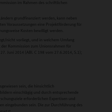
mission im Rahmen des schriftlichen
Ländern grundfinanziert werden, kann neben
mten Voraussetzungen eine Projektförderung für
hungsweise Kosten bewilligt werden.
iegt/nicht vorliegt, und in welchem Umfang
lung der Kommission zum Unionsrahmen für
7. Juni 2014 (ABl. C 198 vom 27.6.2014, S.1);
gewiesen sein, die hinsichtlich
bildern einschlägig und durch entsprechende
orschungsziele erforderlichen Expertisen und
en eingebunden sein. Die zur Durchführung des
esetzt.