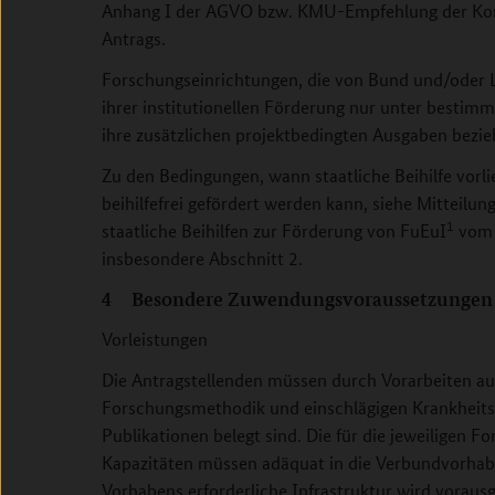
Anhang I der AGVO bzw. KMU-Empfehlung der Kom
Antrags.
Forschungseinrichtungen, die von Bund und/oder 
ihrer institutionellen Förderung nur unter bestim
ihre zusätzlichen projektbedingten Ausgaben bezie
Zu den Bedingungen, wann staatliche Beihilfe vorl
beihilfefrei gefördert werden kann, siehe Mittei
1
staatliche Beihilfen zur Förderung von FuEuI
vom 2
insbesondere Abschnitt 2.
4 Besondere Zuwendungsvoraussetzungen
Vorleistungen
Die Antragstellenden müssen durch Vorarbeiten aus
Forschungsmethodik und einschlägigen Krankheits
Publikationen belegt sind. Die für die jeweiligen F
Kapazitäten müssen adäquat in die Verbundvorhab
Vorhabens erforderliche Infrastruktur wird vorausg