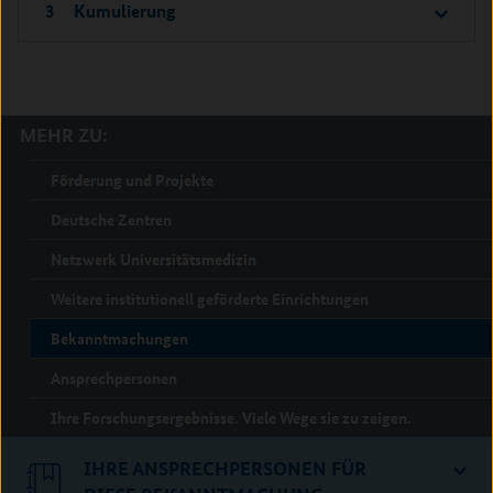
3 Kumulierung
MEHR ZU:
Förderung und Projekte
Deutsche Zentren
Netzwerk Universitätsmedizin
Weitere institutionell geförderte Einrichtungen
Bekanntmachungen
Ansprechpersonen
Ihre Forschungsergebnisse. Viele Wege sie zu zeigen.
IHRE ANSPRECHPERSONEN FÜR