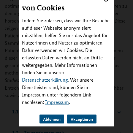
optimalen Durchführung klinischer Studien. Sie gehören zu
von Cookies
den organisatorisch und methodisch anspruchsvollsten
Indem Sie zulassen, dass wir Ihre Besuche
Forschungsprojekten mit vielen Herausforderungen. Diese
auf dieser Webseite anonymisiert
zeigen sich zum Beispiel in den Bereichen der
mitzählen, helfen Sie uns das Angebot für
Patientenrekrutierung, der Studiendurchführung, der
Nutzerinnen und Nutzer zu optimieren.
Sammlung von Daten oder der Studienadhärenz von
Dafür verwenden wir Cookies. Die
Patientinnen und Patienten. Jede Entscheidung zu einem
erfassten Daten werden nicht an Dritte
dieser Punkte kann Auswirkungen auf den Verlauf der
weitergegeben. Mehr Informationen
gesamten Studie haben. Hier ist belastbare Evidenz aus
finden Sie in unserer
methodischen Begleitforschungsprojekten (SWATs –
Datenschutzerklärung
. Wer unsere
) notwendig, die zeigen, welche
Studies within a trial
Dienstleister sind, können Sie im
Entscheidungen die besten sind, um eine Studie machbar
Impressum unter folgendem Link
sowie zeit- und ressourceneffizient durchzuführen.
nachlesen:
Impressum
.
1.1 Förderziel
Ablehnen
Akzeptieren
1.2 Zuwendungszweck