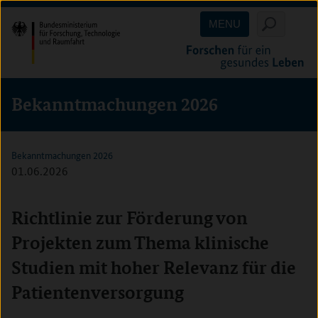
Direkt
Direkt
Direkt
MENU
zum
zum
zur
Inhalt
Hauptmenu
Suche
(Eingabetaste)
(Eingabetaste)
(Eingabetaste)
Bekanntmachungen 2026
Bekanntmachungen 2026
01.06.2026
Richtlinie zur Förderung von
Projekten zum Thema klinische
Studien mit hoher Relevanz für die
Patientenversorgung