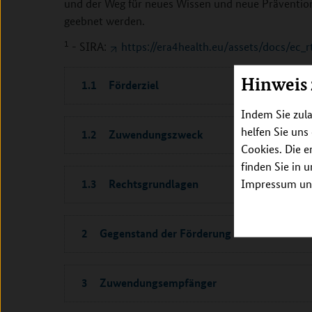
und der Weg für neues Wissen und neue Prävention
geebnet werden.
1
- SIRA:
https://era4health.eu/assets/docs/ec_r
Hinweis
1.1 Förderziel
Indem Sie zula
helfen Sie uns
1.2 Zuwendungszweck
Cookies. Die e
finden Sie in 
1.3 Rechtsgrundlagen
Impressum unt
2 Gegenstand der Förderung
3 Zuwendungsempfänger