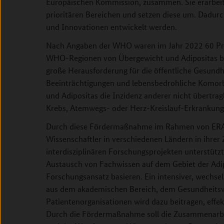
Europäischen Kommission, zusammen. Sie erarbeit
prioritären Bereichen und setzen diese um. Dadur
und Innovationen entwickelt werden.
Nach Angaben der WHO waren im Jahr 2022 60 Pro
WHO-Regionen von Übergewicht und Adipositas betr
große Herausforderung für die öffentliche Gesundhe
Beeinträchtigungen und lebensbedrohliche Komor
und Adipositas die Inzidenz anderer nicht übertrag
Krebs, Atemwegs- oder Herz-Kreislauf-Erkrankung
Durch diese Fördermaßnahme im Rahmen von ERA4
Wissenschaftler in verschiedenen Ländern in ihr
interdisziplinären Forschungsprojekten unterstütz
Austausch von Fachwissen auf dem Gebiet der Adip
Forschungsansatz basieren. Ein intensiver, wechse
aus dem akademischen Bereich, dem Gesundheitsw
Patientenorganisationen wird dazu beitragen, effe
Durch die Fördermaßnahme soll die Zusammenarbei