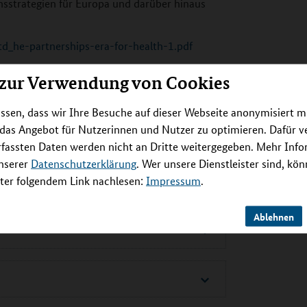
sstrategien für Europa und darüber hinaus
td_he-partnerships-era-for-health-1.pdf
 zur Verwendung von Cookies
ssen, dass wir Ihre Besuche auf dieser Webseite anonymisiert m
 das Angebot für Nutzerinnen und Nutzer zu optimieren. Dafür 
rfassten Daten werden nicht an Dritte weitergegeben. Mehr Inf
unserer
Datenschutzerklärung
. Wer unsere Dienstleister sind, kö
er folgendem Link nachlesen:
Impressum
.
Ablehnen