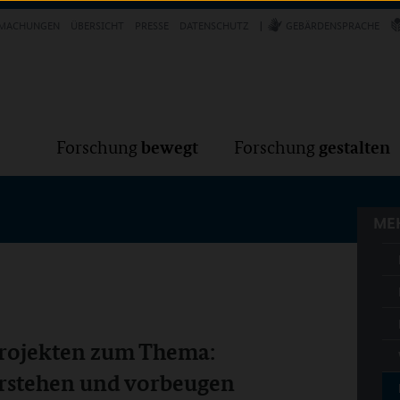
Forschung
Forschung
bewegt
g
MACHUNGEN
ÜBERSICHT
PRESSE
DATENSCHUTZ
GEBÄRDENSPRACHE
MEH
bewegt
gestalten
Forschung
Forschung
MEH
Projekten zum Thema:
erstehen und vorbeugen