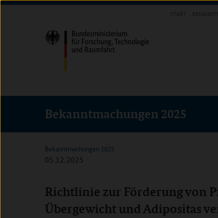
Direkt
Direkt
Direkt
START
BEKANNT
zum
zum
zur
FORSCHUNG FÖRDERN
Inhalt
Hauptmenu
Suche
(Eingabetaste)
(Eingabetaste)
(Eingabetaste)
Bekanntmachungen 2025
Bekanntmachungen 2025
05.12.2025
Richtlinie zur Förderung von 
Übergewicht und Adipositas v