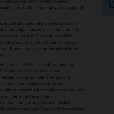
en eine gemeinsame Förderstrategie in
ch soll die Gesundheitsforschung vorangebracht
zent der Bevölkerung in den europäischen
offen. Adipositas wird seit Jahrzehnten als
it und als wichtiger Faktor für erhebliche
biditäten angesehen. So erhöhen Übergewicht
barer Krankheiten wie zum Beispiel Diabetes,
en.
health sollen Wissenschaftlerinnen und
er Zusammenarbeit an gemeinsamen
t werden, die auf Komplementarität und
ositas mit einem klaren translationalen
lseitiger Austausch mit verschiedenen Akteuren
esen, der Industrie und den
ktive Forschungsstrategien zu entwickeln.
t auf transnationaler Ebene gefördert werden