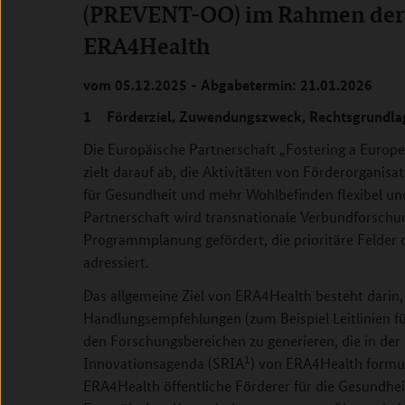
(PREVENT-OO) im Rahmen der 
ERA4Health
vom 05.12.2025 - Abgabetermin: 21.01.2026
1 Förderziel, Zuwendungszweck, Rechtsgrundla
Die Europäische Partnerschaft „Fostering a Europ
zielt darauf ab, die Aktivitäten von Förderorgani
für Gesundheit und mehr Wohlbefinden flexibel un
Partnerschaft wird transnationale Verbundforsch
Programmplanung gefördert, die prioritäre Felder 
adressiert.
Das allgemeine Ziel von ERA4Health besteht darin
Handlungsempfehlungen (zum Beispiel Leitlinien f
den Forschungsbereichen zu generieren, die in der
1
Innovationsagenda (SRIA
) von ERA4Health formul
ERA4Health öffentliche Förderer für die Gesundhei