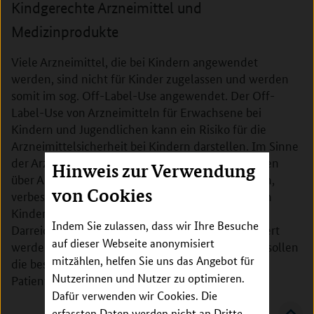
Kindgerechte Arzneimittel und
Medizinprodukte
Viele Arzneimittel, die bei Kindern angewendet
werden, sind nicht für Kinder zugelassen und werden
somit im sog. Off-Label-Use angewendet. Der Off-
Label-Use von Arzneimitteln für Erwachsene bei
Kindern und Jugendlichen kann ein Risiko für die
Arzneimittelsicherheit bei Kindern darstellen. Im Sinne
der Arzneimittelsicherheit sollen die Informationen
Hinweis zur Verwendung
über Arzneimittel, die Kindern verabreicht werden,
von Cookies
verbessert und die Forschung zur Entwicklung von
Kinderarzneimitteln mit geeigneten
Indem Sie zulassen, dass wir Ihre Besuche
Darreichungsformen und Formulierungen gefördert
auf dieser Webseite anonymisiert
werden. Medizintechnische Lösungen für Kinder sollen
mitzählen, helfen Sie uns das Angebot für
die besonderen Bedürfnisse dieser jüngeren
Nutzerinnen und Nutzer zu optimieren.
Patientengruppen adressieren.
Dafür verwenden wir Cookies. Die
erfassten Daten werden nicht an Dritte