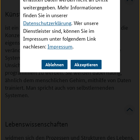
weitergegeben. Mehr Informationen
Künstliche Intelligenz
finden Sie in unserer
Datenschutzerklärung
. Wer unsere
ist ein Teilgebiet der Informatik. Dabei geht es um die
Dienstleister sind, können Sie im
Konzeption technischer Systeme, die Probleme
Impressum unter folgendem Link
eigenständig bearbeiten und sich dabei selbst auf
nachlesen:
Impressum
.
veränderte Bedingungen einstellen können. Diese
Systeme haben die Eigenschaft zu lernen und mit
Unsicherheiten umzugehen, statt klassisch
Ablehnen
Akzeptieren
programmiert zu werden. Sie werden dabei häufig,
ähnlich dem menschlichen Gehirn, mithilfe von Daten
trainiert. Man spricht auch von selbstlernenden
Systemen.
Lebenswissenschaften
widmen sich den Prozessen und Strukturen des Lebens.