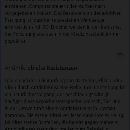
entstehen. Computer steuern den Aufbau nach
Forschungsstandort stärken
vorgegebenen Maßen. Das Besondere an der additiven
Fertigung ist, dass keine speziellen Werkzeuge
Unser Weg in die Zukunft
erforderlich sind. 3D-Drucker werden in der Industrie,
der Forschung und auch in der Medizintechnik immer
Vernetzung mit anderen Förderprogrammen und
populärer.
Einrichtungen
Glossar
Antimikrobielle Resistenzen
spielen bei der Bekämpfung von Bakterien, Pilzen oder
Viren durch Antiinfektiva eine Rolle. Ihre Entstehung ist
ein natürlicher Vorgang, der beschleunigt wird, je
häufiger diese Krankheitserreger bei Mensch, Tier und
in der Umwelt mit einem Antiinfektivum in Kontakt
kommen. Die Arzneimittel verlieren dann ihre Wirkung.
Multiresistente Bakterien, die bereits gegen mehrere
Antibiotika resistent sind, stellen zum Beispiel in